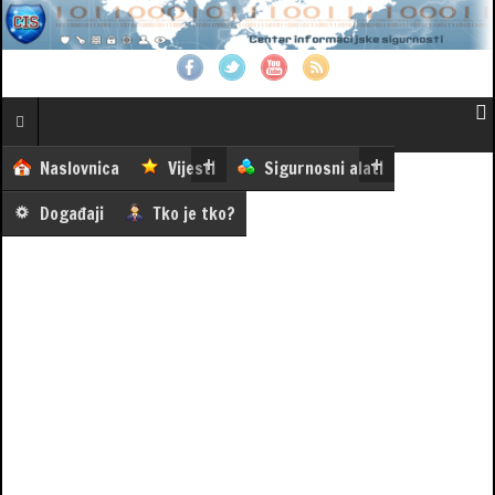
Naslovnica
Vijesti
Sigurnosni alati
Događaji
Tko je tko?