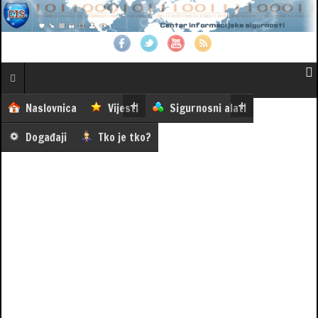
Naslovnica
Vijesti
Sigurnosni alati
Događaji
Tko je tko?