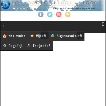
Naslovnica
Vijesti
Sigurnosni alati
Događaji
Tko je tko?