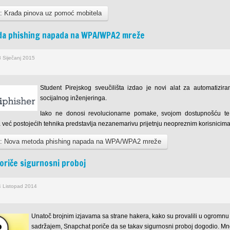
e: Krađa pinova uz pomoć mobitela
a phishing napada na WPA/WPA2 mreže
8 Siječanj 2015
Student Pirejskog sveučilišta izdao je novi alat za automatiz
socijalnog inženjeringa.
Iako ne donosi revolucionarne pomake, svojom dostupnošću te
već postojećih tehnika predstavlja nezanemarivu prijetnju neopreznim korisnicima
e: Nova metoda phishing napada na WPA/WPA2 mreže
oriče sigurnosni proboj
4 Listopad 2014
Unatoč brojnim izjavama sa strane hakera, kako su provalili u ogromn
sadržajem, Snapchat poriče da se takav sigurnosni proboj dogodio. Mno