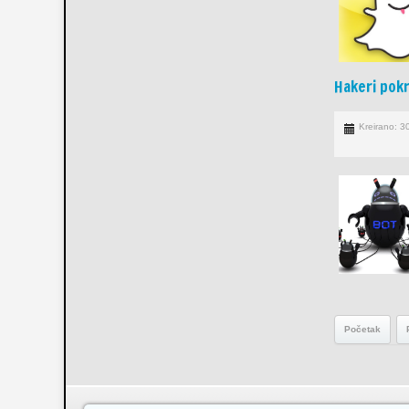
Hakeri pok
Kreirano: 3
Početak