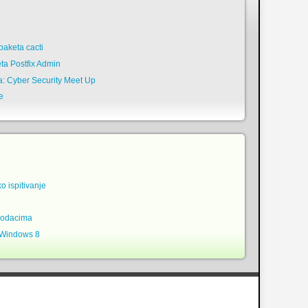
n
aketa cacti
ta Postfix Admin
a: Cyber Security Meet Up
e
ko ispitivanje
podacima
 Windows 8