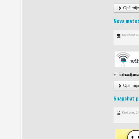
Opširnij
Nova metod
Kreirano: 0
kombinacijama 
Opširnij
Snapchat p
Kreirano: 1