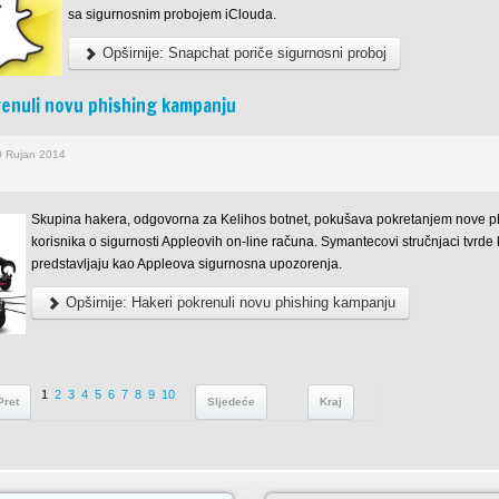
sa sigurnosnim probojem iClouda.
Opširnije: Snapchat poriče sigurnosni proboj
renuli novu phishing kampanju
0 Rujan 2014
Skupina hakera, odgovorna za Kelihos botnet, pokušava pokretanjem nove phi
korisnika o sigurnosti Appleovih on-line računa. Symantecovi stručnjaci tvrde
predstavljaju kao Appleova sigurnosna upozorenja.
Opširnije: Hakeri pokrenuli novu phishing kampanju
1
2
3
4
5
6
7
8
9
10
Pret
Sljedeće
Kraj