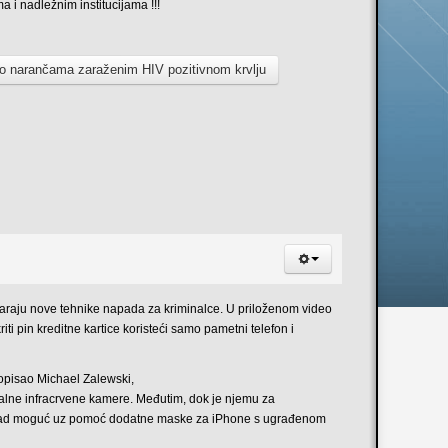
ima
i
nadležnim
institucijama
!!!
 o narančama zaraženim HIV pozitivnom krvlju
varaju nove tehnike napada za kriminalce. U priloženom video
i pin kreditne kartice koristeći samo pametni telefon i
opisao Michael Zalewski,
nalne infracrvene kamere. Međutim, dok je njemu za
i napad moguć uz pomoć dodatne maske za iPhone s ugrađenom