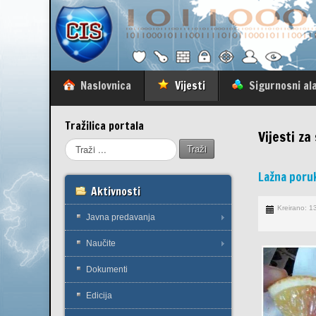
Naslovnica
Vijesti
Sigurnosni ala
Tražilica portala
Vijesti z
Traži
Lažna poruk
Aktivnosti
Kreirano: 1
Javna predavanja
Naučite
Dokumenti
Edicija