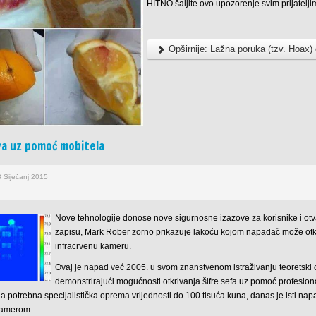
HITNO
š
aljite
ovo
upozorenje
svim
prijatelj
Opširnije: Lažna poruka (tzv. Hoax)
va uz pomoć mobitela
8 Siječanj 2015
Nove tehnologije donose nove sigurnosne izazove za korisnike i ot
zapisu, Mark Rober zorno prikazuje lakoću kojom napadač može otkrit
infracrvenu kameru.
Ovaj je napad već 2005. u svom znanstvenom istraživanju teoretski 
demonstrirajući mogućnosti otkrivanja šifre sefa uz pomoć profesio
la potrebna specijalistička oprema vrijednosti do 100 tisuća kuna, danas je ist
kamerom.