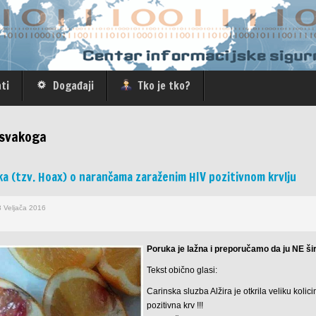
ti
Događaji
Tko je tko?
a svakoga
a (tzv. Hoax) o narančama zaraženim HIV pozitivnom krvlju
3 Veljača 2016
Poruka
je
lažna
i
preporučamo
da
ju
NE
ši
Tekst
obično
glasi
:
Carinska
sluzba
Alžira
je
otkrila
veliku
kolici
pozitivna
krv
!!!