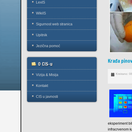
LexIS
WikiIS
Sigurnost web stranica
Upitnik
Jezična pomoć
Krađa pino
O CIS-u
Kreirano: 0
Vizija & Misija
Kontakt
CIS u javnosti
eksperiment bi
infracrvenom 