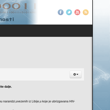
rite
dalje
.
nu
narandzi
,
uvezenih
iz
Libije
,u
koje
je
ubrizgavana
HIV-