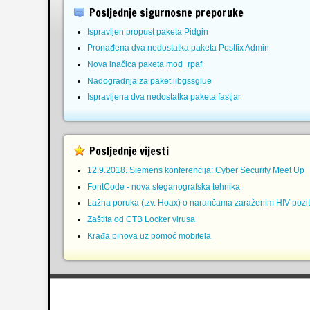
Posljednje sigurnosne preporuke
Ispravljen propust paketa Pidgin
Pronađena dva nedostatka paketa Postfix Admin
Nova inačica paketa mod_rpaf
Nadogradnja za paket libgssglue
Ispravljena dva nedostatka paketa fastjar
Posljednje vijesti
12.9.2018. Siemens konferencija: Cyber Security Meet Up
FontCode - nova steganografska tehnika
Lažna poruka (tzv. Hoax) o narančama zaraženim HIV pozit
Zaštita od CTB Locker virusa
Krađa pinova uz pomoć mobitela