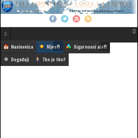
Naslovnica
Vijesti
Sigurnosni alati
Događaji
Tko je tko?