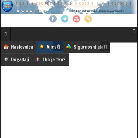
Naslovnica
Vijesti
Sigurnosni alati
Događaji
Tko je tko?