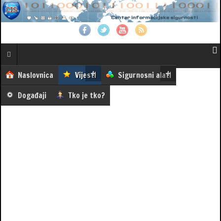
Naslovnica
Vijesti
Sigurnosni alati
Događaji
Tko je tko?