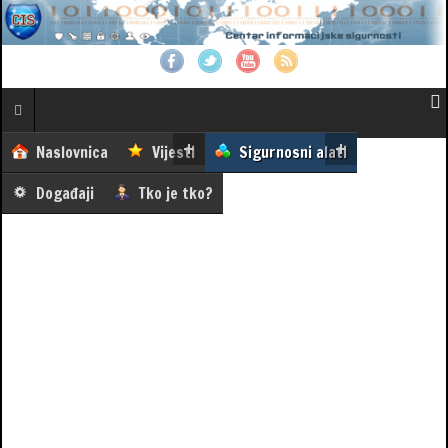
Naslovnica
Vijesti
Sigurnosni alati
Događaji
Tko je tko?