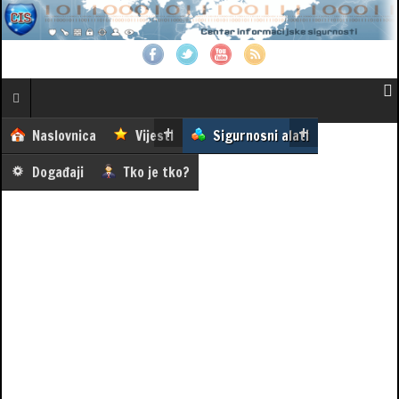
Naslovnica
Vijesti
Sigurnosni alati
Događaji
Tko je tko?