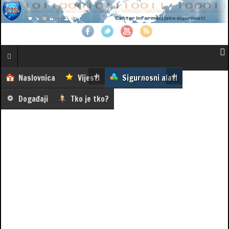
Naslovnica
Vijesti
Sigurnosni alati
Događaji
Tko je tko?