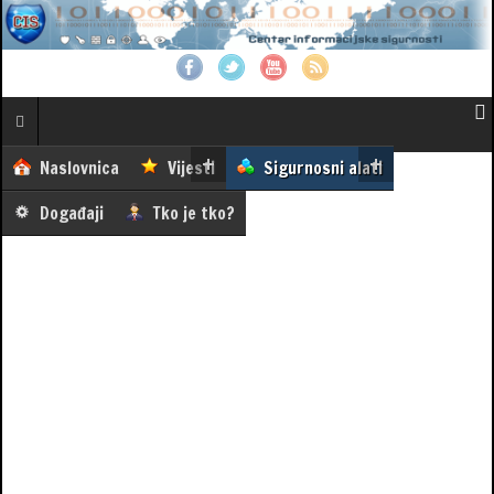
Naslovnica
Vijesti
Sigurnosni alati
Događaji
Tko je tko?