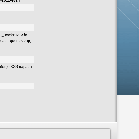
E-2011-4824
ph_header.php te
 data_queries.php,
zvođenje XSS napada