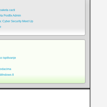
n
aketa cacti
ta Postfix Admin
a: Cyber Security Meet Up
e
ko ispitivanje
podacima
 Windows 8