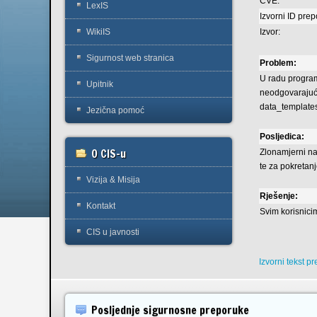
CVE:
LexIS
Izvorni ID pre
Izvor:
WikiIS
Sigurnost web stranica
Problem:
U radu program
Upitnik
neodgovarajuć
data_templates.
Jezična pomoć
Posljedica:
O CIS-u
Zlonamjerni na
te za pokretan
Vizija & Misija
Rješenje:
Kontakt
Svim korisnici
CIS u javnosti
Izvorni tekst p
Posljednje sigurnosne preporuke