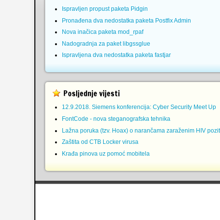
Ispravljen propust paketa Pidgin
Pronađena dva nedostatka paketa Postfix Admin
Nova inačica paketa mod_rpaf
Nadogradnja za paket libgssglue
Ispravljena dva nedostatka paketa fastjar
Posljednje vijesti
12.9.2018. Siemens konferencija: Cyber Security Meet Up
FontCode - nova steganografska tehnika
Lažna poruka (tzv. Hoax) o narančama zaraženim HIV pozit
Zaštita od CTB Locker virusa
Krađa pinova uz pomoć mobitela