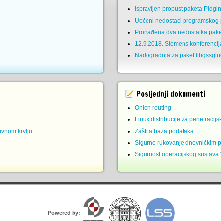
Ispravljen propust paketa Pidgi
Uočeni nedostaci programskog p
Pronađena dva nedostatka pake
12.9.2018. Siemens konferencij
Nadogradnja za paket libgssglu
Posljednji dokumenti
Onion routing
Linux distribucije za penetracijs
ivnom krvlju
Zaštita baza podataka
Sigurno rukovanje dnevničkim 
Sigurnost operacijskog sustava
Powered by: