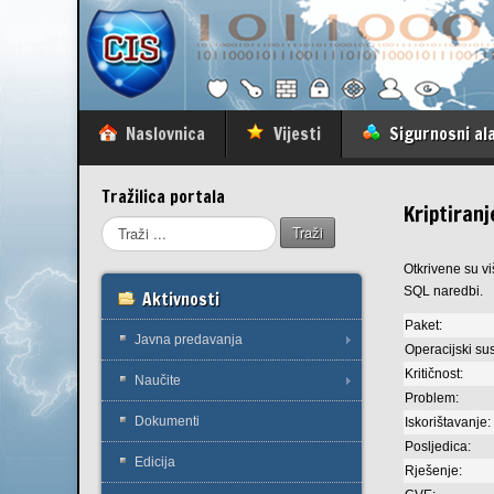
Naslovnica
Vijesti
Sigurnosni ala
Tražilica portala
Kriptiran
Traži
Otkrivene su vi
SQL naredbi.
Aktivnosti
Paket:
Javna predavanja
Operacijski sus
Kritičnost:
Naučite
Problem:
Dokumenti
Iskorištavanje:
Posljedica:
Edicija
Rješenje: