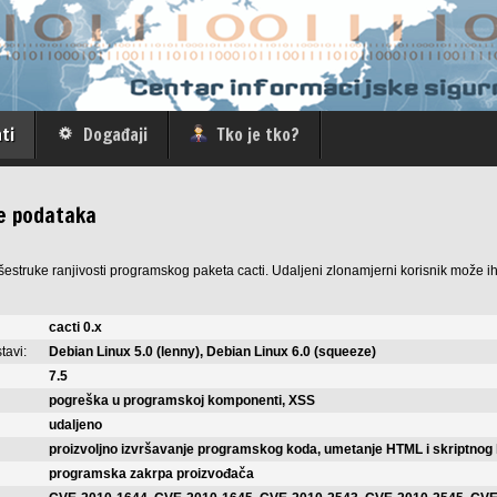
ti
Događaji
Tko je tko?
je podataka
šestruke ranjivosti programskog paketa cacti. Udaljeni zlonamjerni korisnik može ih
cacti 0.x
tavi:
Debian Linux 5.0 (lenny), Debian Linux 6.0 (squeeze)
7.5
pogreška u programskoj komponenti, XSS
udaljeno
proizvoljno izvršavanje programskog koda, umetanje HTML i skriptnog
programska zakrpa proizvođača