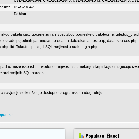
CVE-2010-1644, CVE-2010-1645, CVE-2010-2543, CVE-2010-2545, CV
poruke:
DSA-2384-1
Debian
skog paketa cacti uočene su ranjivosti zbog pogreške u datoteci include/top_gra
e obrade pojedinih parametara predanih datotekama host.php, data_sources.php,
php, itd. Također, postoji i SQL ranjivost u auth_login.php.
padač može iskoristiti navedene ranjivosti za umetanje skripti koje omogućuju i
je proizvoljnih SQL naredbi.
ma savjetuje se korištenje dostupne programske nadogradnje.
reporuke
Popularni članci