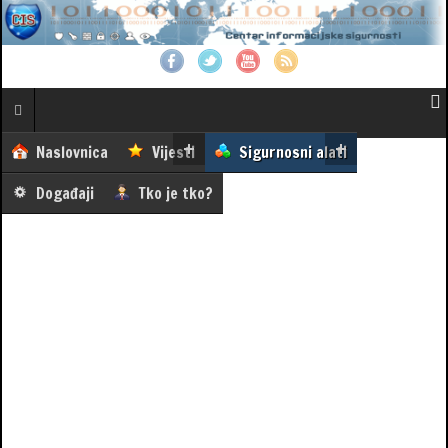
Naslovnica
Vijesti
Sigurnosni alati
Događaji
Tko je tko?