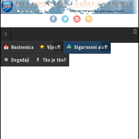
Naslovnica
Vijesti
Sigurnosni alati
Događaji
Tko je tko?