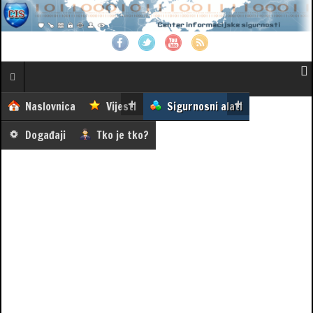
Naslovnica
Vijesti
Sigurnosni alati
Događaji
Tko je tko?