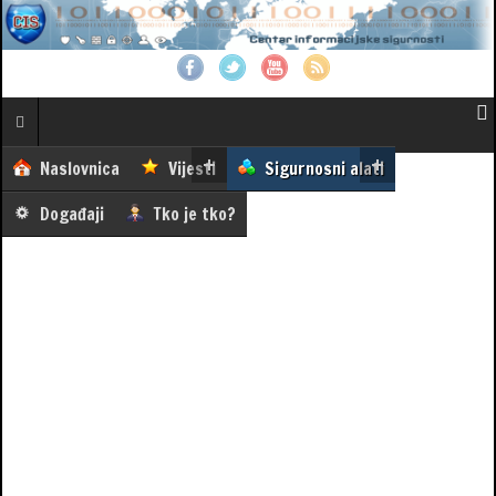
Naslovnica
Vijesti
Sigurnosni alati
Događaji
Tko je tko?