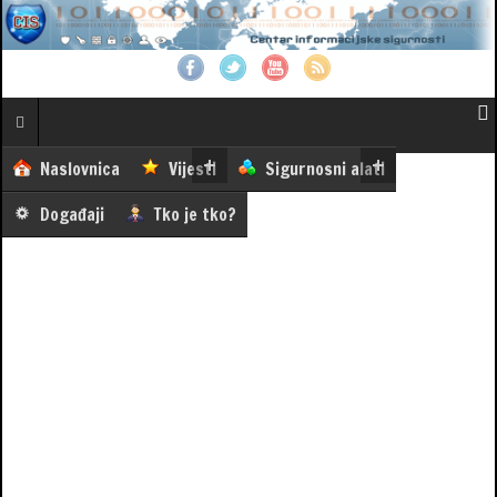
Naslovnica
Vijesti
Sigurnosni alati
Događaji
Tko je tko?