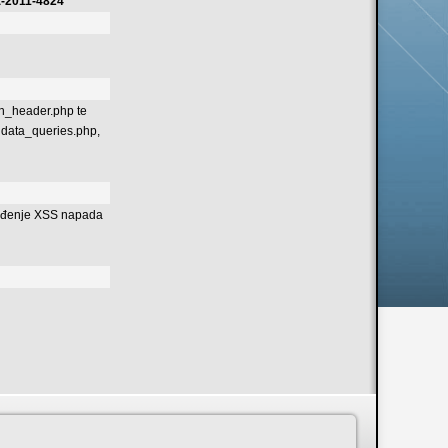
E-2011-4824
ph_header.php te
 data_queries.php,
zvođenje XSS napada