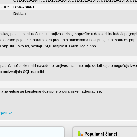
CVE-2010-1644, CVE-2010-1645, CVE-2010-2543, CVE-2010-2545, CV
poruke:
DSA-2384-1
Debian
skog paketa cacti uočene su ranjivosti zbog pogreške u datoteci include/top_gra
e obrade pojedinih parametara predanih datotekama host.php, data_sources.php,
php, itd. Također, postoji i SQL ranjivost u auth_login.php.
padač može iskoristiti navedene ranjivosti za umetanje skripti koje omogućuju i
je proizvoljnih SQL naredbi.
ma savjetuje se korištenje dostupne programske nadogradnje.
reporuke
Popularni članci