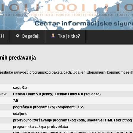
ti
Događaji
Tko je tko?
vnih predavanja
šestruke ranjivosti programskog paketa cacti. Udaljeni zlonamjerni korisnik može ih
cacti 0.x
tavi:
Debian Linux 5.0 (lenny), Debian Linux 6.0 (squeeze)
7.5
pogreška u programskoj komponenti, XSS
udaljeno
proizvoljno izvršavanje programskog koda, umetanje HTML i skriptnog
programska zakrpa proizvođača