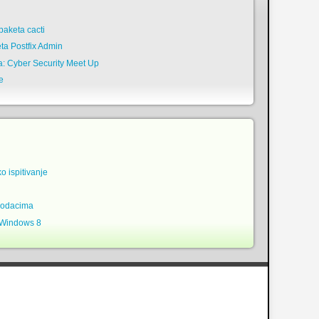
n
aketa cacti
ta Postfix Admin
a: Cyber Security Meet Up
e
ko ispitivanje
podacima
 Windows 8