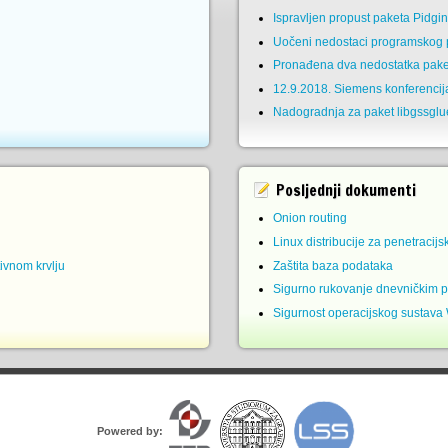
Ispravljen propust paketa Pidgi
Uočeni nedostaci programskog p
Pronađena dva nedostatka pake
12.9.2018. Siemens konferencij
Nadogradnja za paket libgssglu
Posljednji dokumenti
Onion routing
Linux distribucije za penetracijs
ivnom krvlju
Zaštita baza podataka
Sigurno rukovanje dnevničkim 
Sigurnost operacijskog sustava
Powered by: