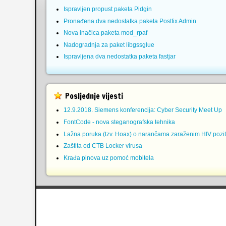
Ispravljen propust paketa Pidgin
Pronađena dva nedostatka paketa Postfix Admin
Nova inačica paketa mod_rpaf
Nadogradnja za paket libgssglue
Ispravljena dva nedostatka paketa fastjar
Posljednje vijesti
12.9.2018. Siemens konferencija: Cyber Security Meet Up
FontCode - nova steganografska tehnika
Lažna poruka (tzv. Hoax) o narančama zaraženim HIV pozit
Zaštita od CTB Locker virusa
Krađa pinova uz pomoć mobitela