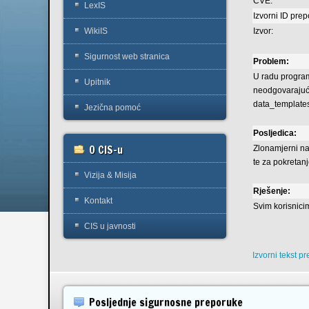
CVE:
LexIS
Izvorni ID pre
Izvor:
WikiIS
Sigurnost web stranica
Problem:
U radu program
Upitnik
neodgovarajuć
data_templates.
Jezična pomoć
Posljedica:
O CIS-u
Zlonamjerni na
te za pokretan
Vizija & Misija
Rješenje:
Kontakt
Svim korisnici
CIS u javnosti
Izvorni tekst p
Posljednje sigurnosne preporuke