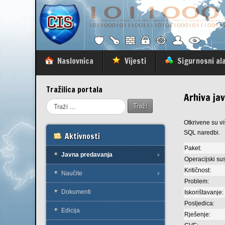
Naslovnica
Vijesti
Sigurnosni ala
Tražilica portala
Arhiva ja
Traži
Otkrivene su vi
SQL naredbi.
Aktivnosti
Paket:
Javna predavanja
Operacijski sus
Kritičnost:
Naučite
Problem:
Dokumenti
Iskorištavanje:
Posljedica:
Edicija
Rješenje: